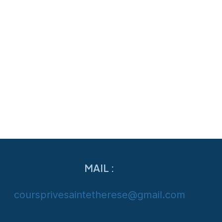
MAIL :
coursprivesaintetherese@gmail.com