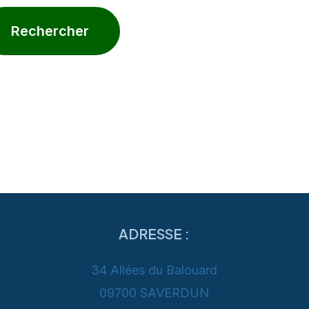
ADRESSE :
34 Allées du Balouard
09700 SAVERDUN